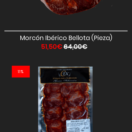
Vista Rápida
Morcón Ibérico Bellota (Pieza)
51,50€
64,00€
11%