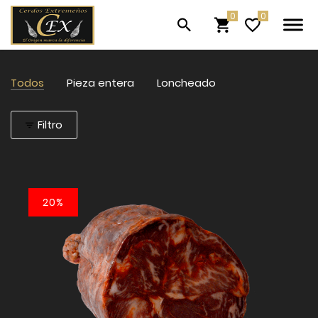
Todos
Pieza entera
Loncheado
Filtro
20%